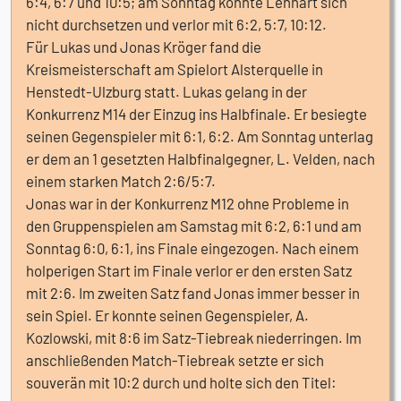
6:4, 6:7 und 10:5; am Sonntag konnte Lennart sich
nicht durchsetzen und verlor mit 6:2, 5:7, 10:12.
Für Lukas und Jonas Kröger fand die
Kreismeisterschaft am Spielort Alsterquelle in
Henstedt-Ulzburg statt. Lukas gelang in der
Konkurrenz M14 der Einzug ins Halbfinale. Er besiegte
seinen Gegenspieler mit 6:1, 6:2. Am Sonntag unterlag
er dem an 1 gesetzten Halbfinalgegner, L. Velden, nach
einem starken Match 2:6/5:7.
Jonas war in der Konkurrenz M12 ohne Probleme in
den Gruppenspielen am Samstag mit 6:2, 6:1 und am
Sonntag 6:0, 6:1, ins Finale eingezogen. Nach einem
holperigen Start im Finale verlor er den ersten Satz
mit 2:6. Im zweiten Satz fand Jonas immer besser in
sein Spiel. Er konnte seinen Gegenspieler, A.
Kozlowski, mit 8:6 im Satz-Tiebreak niederringen. Im
anschließenden Match-Tiebreak setzte er sich
souverän mit 10:2 durch und holte sich den Titel: