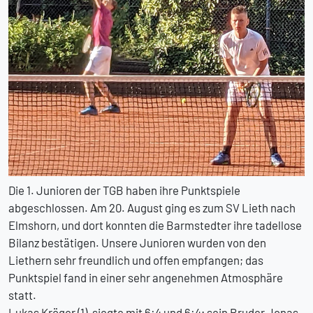
Die 1. Junioren der TGB haben ihre Punktspiele
abgeschlossen. Am 20. August ging es zum SV Lieth nach
Elmshorn, und dort konnten die Barmstedter ihre tadellose
Bilanz bestätigen. Unsere Junioren wurden von den
Liethern sehr freundlich und offen empfangen; das
Punktspiel fand in einer sehr angenehmen Atmosphäre
statt.
Lukas Kröger (1), siegte mit 6:4 und 6:4; sein Bruder Jonas